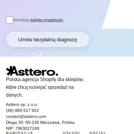
Akceptuję
politykę prywatności
Umów bezpłatną diagnozę
Polska agencja Shopify dla sklepów,
które chcą rozwijać sprzedaż na
danych.
Asttero sp. z o.o.
(48) 884 517 922
contact@asttero.com
Długa 39, 00-238 Warszawa, Polska
NIP: 7963027249
NAWIGACJA
USŁUGI
SOCIAL