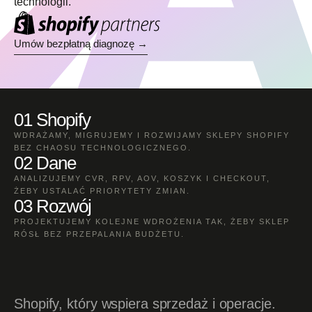
technologii.
Umów bezpłatną diagnozę →
01 Shopify
WDRAŻAMY, MIGRUJEMY I ROZWIJAMY SKLEPY SHOPIFY
BEZ CHAOSU TECHNOLOGICZNEGO.
02 Dane
ANALIZUJEMY CVR, RPV, AOV, KOSZYK I CHECKOUT,
ŻEBY USTALAĆ PRIORYTETY ZMIAN.
03 Rozwój
PROJEKTUJEMY KOLEJNE WDROŻENIA TAK, ŻEBY SKLEP
RÓSŁ BEZ PRZEPALANIA BUDŻETU.
Shopify, który wspiera sprzedaż i operacje.