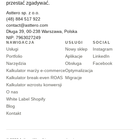
przestać zgadywać.
Asttero sp. z o.o.
(48) 884 517 922
contact@asttero.com
Długa 39, 00-238 Warszawa, Polska
NIP: 7963027249
NAWIGACJA
USŁUGI
SOCIAL
Usługi
Nowy sklep
Instagram
Portfolio
Aplikacje
LinkedIn
Narzędzia
Obsługa
Facebook
Kalkulator marży e-commerce
Optymalizacja
Kalkulator break-even ROAS
Migracje
Kalkulator wzrostu konwersji
O nas
White Label Shopify
Blog
Kontakt