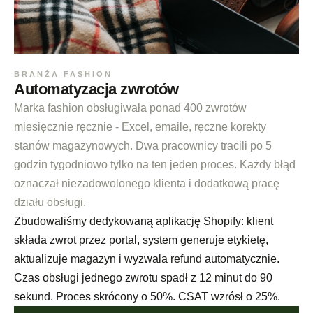
BRANŻA FASHION
Automatyzacja zwrotów
Marka fashion obsługiwała ponad 400 zwrotów
miesięcznie ręcznie - Excel, emaile, ręczne korekty
stanów magazynowych. Dwa pracownicy tracili po 5
godzin tygodniowo tylko na ten jeden proces. Każdy błąd
oznaczał niezadowolonego klienta i dodatkową pracę
działu obsługi.
Zbudowaliśmy dedykowaną aplikację Shopify: klient
składa zwrot przez portal, system generuje etykietę,
aktualizuje magazyn i wyzwala refund automatycznie.
Czas obsługi jednego zwrotu spadł z 12 minut do 90
sekund. Proces skrócony o 50%. CSAT wzrósł o 25%.