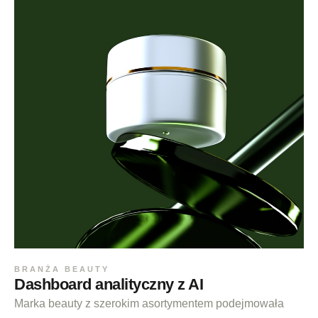
BRANŻA BEAUTY
Dashboard analityczny z AI
Marka beauty z szerokim asortymentem podejmowała