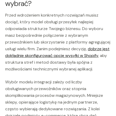
wybrać?
Przed wdrożeniem konkretnych rozwiązań musisz
dociąć, który model obsługi przesyłek najlepiej
odpowiada strukturze Twojego biznesu. Do wyboru
masz bezpośrednie połączenie z wybranym
przewoźnikiem lub skorzystanie z platformy agregującej
usługi wielu firm. Zanim podejmiesz decyzję,
dobrze jest
dokładnie skonfigurować opcje wysyłki w Shopify
, aby
struktura stref i metod dostawy była spójna z
możliwościami technicznymi wybranej aplikacji.
Wybór modelu integracji zależy od liczby
obsługiwanych przewoźników oraz stopnia
skomplikowania procesów magazynowych. Mniejsze
sklepy, opierające logistykę na jednym partnerze,
często wybierają dedykowane rozwiązania. Z kolei
dojrzałe podmioty e-commerce, które chcą dać