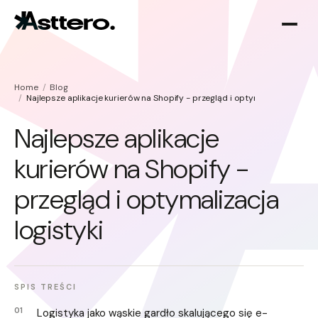
Home
Blog
Najlepsze aplikacje kurierów na Shopify - przegląd i optymalizacja logist
Najlepsze aplikacje
kurierów na Shopify -
Optymalizacja Shopify
O nas
przegląd i optymalizacja
Migracja do Shopify
logistyki
SPIS TREŚCI
Logistyka jako wąskie gardło skalującego się e-