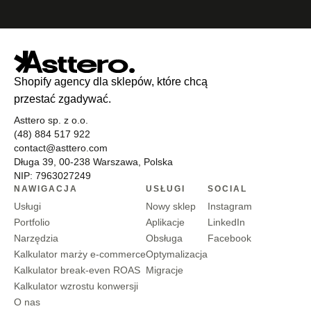
Infrastruktura skaluje się automatycznie. Black Friday bez
stresu.
Shopify agency dla sklepów, które chcą
przestać zgadywać.
Asttero sp. z o.o.
(48) 884 517 922
contact@asttero.com
Długa 39, 00-238 Warszawa, Polska
NIP: 7963027249
NAWIGACJA
USŁUGI
SOCIAL
Usługi
Nowy sklep
Instagram
Portfolio
Aplikacje
LinkedIn
Narzędzia
Obsługa
Facebook
Kalkulator marży e-commerce
Optymalizacja
Kalkulator break-even ROAS
Migracje
Kalkulator wzrostu konwersji
O nas