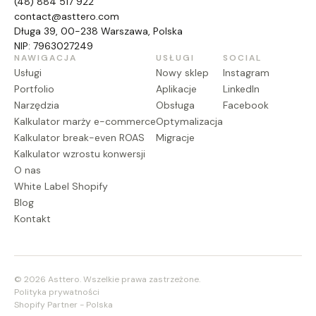
(48) 884 517 922
contact@asttero.com
Długa 39, 00-238 Warszawa, Polska
NIP: 7963027249
NAWIGACJA
USŁUGI
SOCIAL
Usługi
Nowy sklep
Instagram
Portfolio
Aplikacje
LinkedIn
Narzędzia
Obsługa
Facebook
Kalkulator marży e-commerce
Optymalizacja
Kalkulator break-even ROAS
Migracje
Kalkulator wzrostu konwersji
O nas
White Label Shopify
Blog
Kontakt
© 2026 Asttero. Wszelkie prawa zastrzeżone.
Polityka prywatności
Shopify Partner - Polska