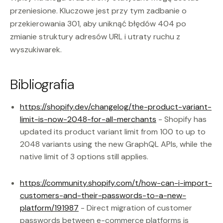
przeniesione. Kluczowe jest przy tym zadbanie o
przekierowania 301, aby uniknąć błędów 404 po
zmianie struktury adresów URL i utraty ruchu z
wyszukiwarek.
Bibliografia
https://shopify.dev/changelog/the-product-variant-
limit-is-now-2048-for-all-merchants
- Shopify has
updated its product variant limit from 100 to up to
2048 variants using the new GraphQL APIs, while the
native limit of 3 options still applies.
https://community.shopify.com/t/how-can-i-import-
customers-and-their-passwords-to-a-new-
platform/191987
- Direct migration of customer
passwords between e-commerce platforms is