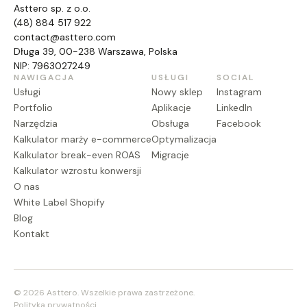
Asttero sp. z o.o.
(48) 884 517 922
contact@asttero.com
Długa 39, 00-238 Warszawa, Polska
NIP: 7963027249
NAWIGACJA
USŁUGI
SOCIAL
Usługi
Nowy sklep
Instagram
Portfolio
Aplikacje
LinkedIn
Narzędzia
Obsługa
Facebook
Kalkulator marży e-commerce
Optymalizacja
Kalkulator break-even ROAS
Migracje
Kalkulator wzrostu konwersji
O nas
White Label Shopify
Blog
Kontakt
© 2026 Asttero. Wszelkie prawa zastrzeżone.
Polityka prywatności