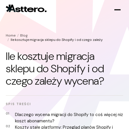
Home
Blog
Ile kosztuje migracja sklepu do Shopify i od czego zależy wycena?
Ile kosztuje migracja
sklepu do Shopify i od
Optymalizacja Shopify
O nas
czego zależy wycena?
Migracja do Shopify
SPIS TREŚCI
Dlaczego wycena migracji do Shopify to coś więcej niż
koszt abonamentu?
Koszty stałe platformy: Przegląd planów Shopify i