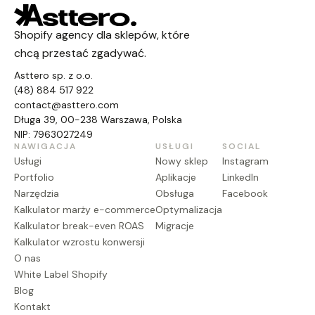
Shopify agency dla sklepów, które
chcą przestać zgadywać.
Asttero sp. z o.o.
(48) 884 517 922
contact@asttero.com
Długa 39, 00-238 Warszawa, Polska
NIP: 7963027249
NAWIGACJA
USŁUGI
SOCIAL
Usługi
Nowy sklep
Instagram
Portfolio
Aplikacje
LinkedIn
Narzędzia
Obsługa
Facebook
Kalkulator marży e-commerce
Optymalizacja
Kalkulator break-even ROAS
Migracje
Kalkulator wzrostu konwersji
O nas
White Label Shopify
Blog
Kontakt