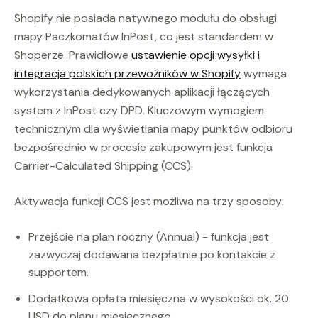
Shopify nie posiada natywnego modułu do obsługi
mapy Paczkomatów InPost, co jest standardem w
Shoperze. Prawidłowe
ustawienie opcji wysyłki i
integracja polskich przewoźników w Shopify
wymaga
wykorzystania dedykowanych aplikacji łączących
system z InPost czy DPD. Kluczowym wymogiem
technicznym dla wyświetlania mapy punktów odbioru
bezpośrednio w procesie zakupowym jest funkcja
Carrier-Calculated Shipping (CCS).
Aktywacja funkcji CCS jest możliwa na trzy sposoby:
Przejście na plan roczny (Annual) - funkcja jest
zazwyczaj dodawana bezpłatnie po kontakcie z
supportem.
Dodatkowa opłata miesięczna w wysokości ok. 20
USD do planu miesięcznego.