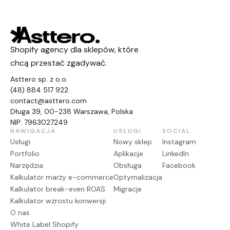
Shopify agency dla sklepów, które
chcą przestać zgadywać.
Asttero sp. z o.o.
(48) 884 517 922
contact@asttero.com
Długa 39, 00-238 Warszawa, Polska
NIP: 7963027249
NAWIGACJA
USŁUGI
SOCIAL
Usługi
Nowy sklep
Instagram
Portfolio
Aplikacje
LinkedIn
Narzędzia
Obsługa
Facebook
Kalkulator marży e-commerce
Optymalizacja
Kalkulator break-even ROAS
Migracje
Kalkulator wzrostu konwersji
O nas
White Label Shopify