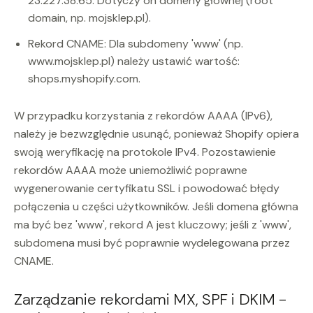
23.227.38.65. Dotyczy on domeny głównej (root
domain, np. mojsklep.pl).
Rekord CNAME: Dla subdomeny 'www' (np.
www.mojsklep.pl) należy ustawić wartość:
shops.myshopify.com.
W przypadku korzystania z rekordów AAAA (IPv6),
należy je bezwzględnie usunąć, ponieważ Shopify opiera
swoją weryfikację na protokole IPv4. Pozostawienie
rekordów AAAA może uniemożliwić poprawne
wygenerowanie certyfikatu SSL i powodować błędy
połączenia u części użytkowników. Jeśli domena główna
ma być bez 'www', rekord A jest kluczowy; jeśli z 'www',
subdomena musi być poprawnie wydelegowana przez
CNAME.
Zarządzanie rekordami MX, SPF i DKIM -