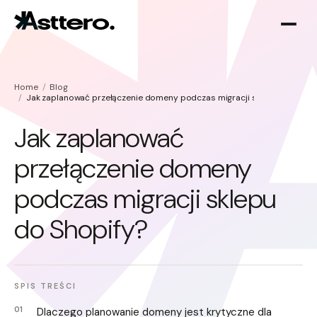
Home
Blog
Jak zaplanować przełączenie domeny podczas migracji sklepu do Shopi
Jak zaplanować
przełączenie domeny
Optymalizacja Shopify
O nas
podczas migracji sklepu
Migracja do Shopify
do Shopify?
SPIS TREŚCI
Dlaczego planowanie domeny jest krytyczne dla