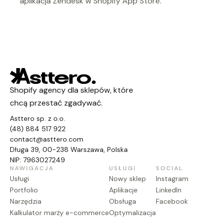
aplikacja Zendesk w Shopify App Store.
Shopify agency dla sklepów, które
chcą przestać zgadywać.
Asttero sp. z o.o.
(48) 884 517 922
contact@asttero.com
Długa 39, 00-238 Warszawa, Polska
NIP: 7963027249
NAWIGACJA
USŁUGI
SOCIAL
Usługi
Nowy sklep
Instagram
Portfolio
Aplikacje
LinkedIn
Narzędzia
Obsługa
Facebook
Kalkulator marży e-commerce
Optymalizacja