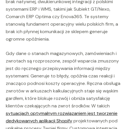
brak natywnej, dwukierunkowej integracji z polskimi
systemami ERP i WMS, takimi jak Subiekt GT/Nexo,
Comarch ERP Optima czy Enova365. Te systemy
stanowią fundament operacyjny wielu polskich firm, a
brak ich płynnej komunikacji ze sklepem generuje
ogromne opóźnienia.
Gdy dane o stanach magazynowych, zamówieniach i
zwrotach są rozproszone, zespół wsparcia zmuszony
jest do ręcznego przepisywania informacji między
systemami. Generuje to błędy, opóźnia czas reakcji i
znacząco podnosi koszty operacyjne. Ręczna obsługa
zwrotów w arkuszach kalkulacyjnych staje się wąskim
gardłem, które blokuje rozwój i obniża satysfakcję
klientów czekających na zwrot środków. W takich
sytuacjach optymalnym rozwiązaniem jest tworzenie
dedykowanych aplikacji Shopify
projektowanych pod
unikalne procesy Twojej firmy. Customowa integracja