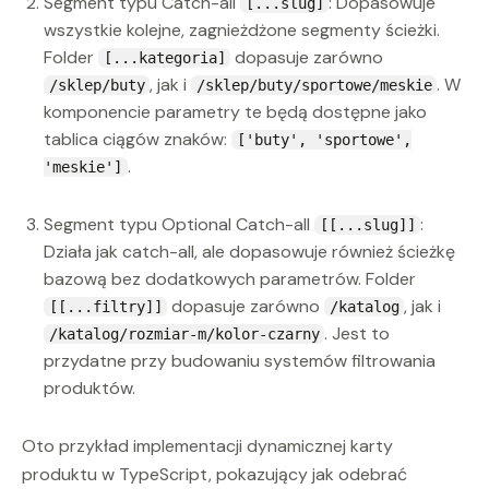
Segment typu Catch-all
: Dopasowuje
[...slug]
wszystkie kolejne, zagnieżdżone segmenty ścieżki.
Folder
dopasuje zarówno
[...kategoria]
, jak i
. W
/sklep/buty
/sklep/buty/sportowe/meskie
komponencie parametry te będą dostępne jako
tablica ciągów znaków:
['buty', 'sportowe',
.
'meskie']
Segment typu Optional Catch-all
:
[[...slug]]
Działa jak catch-all, ale dopasowuje również ścieżkę
bazową bez dodatkowych parametrów. Folder
dopasuje zarówno
, jak i
[[...filtry]]
/katalog
. Jest to
/katalog/rozmiar-m/kolor-czarny
przydatne przy budowaniu systemów filtrowania
produktów.
Oto przykład implementacji dynamicznej karty
produktu w TypeScript, pokazujący jak odebrać