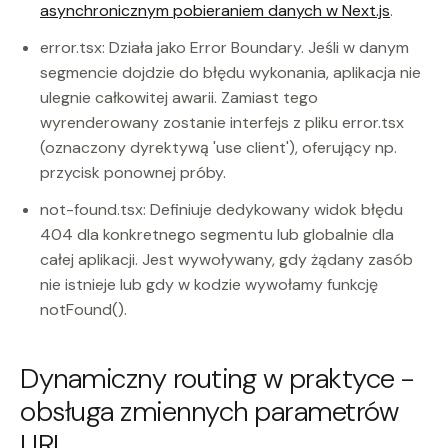
asynchronicznym pobieraniem danych w Next.js
.
error.tsx: Działa jako Error Boundary. Jeśli w danym
segmencie dojdzie do błędu wykonania, aplikacja nie
ulegnie całkowitej awarii. Zamiast tego
wyrenderowany zostanie interfejs z pliku error.tsx
(oznaczony dyrektywą 'use client'), oferujący np.
przycisk ponownej próby.
not-found.tsx: Definiuje dedykowany widok błędu
404 dla konkretnego segmentu lub globalnie dla
całej aplikacji. Jest wywoływany, gdy żądany zasób
nie istnieje lub gdy w kodzie wywołamy funkcję
notFound().
Dynamiczny routing w praktyce -
obsługa zmiennych parametrów
URL