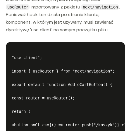
importowany z pakietu
.
useRouter
next/navigation
Ponieważ hook ten działa po stronie klienta,
komponent, w którym jest używany, musi zawierać
dyrektywę 'use client' na samym początku pliku.
"use client";

import { useRouter } from "next/navigation";

export default function AddToCartButton() {

const router = useRouter();

return (

<button onClick={() => router.push("/koszyk")} clas