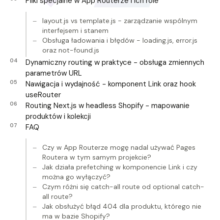
Pliki specjalne w App Routerze i ich role
layout.js vs template.js - zarządzanie wspólnym
interfejsem i stanem
Obsługa ładowania i błędów - loading.js, error.js
oraz not-found.js
Dynamiczny routing w praktyce - obsługa zmiennych
parametrów URL
Nawigacja i wydajność - komponent Link oraz hook
useRouter
Routing Next.js w headless Shopify - mapowanie
produktów i kolekcji
FAQ
Czy w App Routerze mogę nadal używać Pages
Routera w tym samym projekcie?
Jak działa prefetching w komponencie Link i czy
można go wyłączyć?
Czym różni się catch-all route od optional catch-
all route?
Jak obsłużyć błąd 404 dla produktu, którego nie
ma w bazie Shopify?