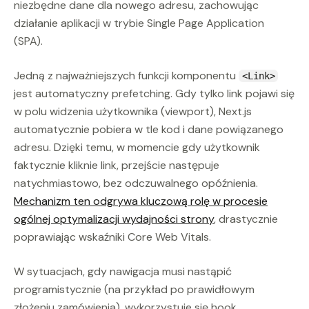
niezbędne dane dla nowego adresu, zachowując
działanie aplikacji w trybie Single Page Application
(SPA).
Jedną z najważniejszych funkcji komponentu
<Link>
jest automatyczny prefetching. Gdy tylko link pojawi się
w polu widzenia użytkownika (viewport), Next.js
automatycznie pobiera w tle kod i dane powiązanego
adresu. Dzięki temu, w momencie gdy użytkownik
faktycznie kliknie link, przejście następuje
natychmiastowo, bez odczuwalnego opóźnienia.
Mechanizm ten odgrywa kluczową rolę w procesie
ogólnej optymalizacji wydajności strony
, drastycznie
poprawiając wskaźniki Core Web Vitals.
W sytuacjach, gdy nawigacja musi nastąpić
programistycznie (na przykład po prawidłowym
złożeniu zamówienia), wykorzystuje się hook