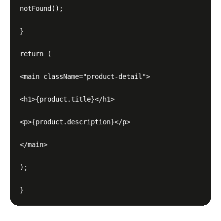
notFound();

}

return (

<main className="product-detail">

<h1>{product.title}</h1>

<p>{product.description}</p>

</main>

);
