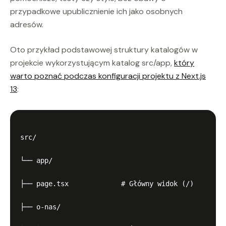
przypadkowe upublicznienie ich jako osobnych
adresów.
Oto przykład podstawowej struktury katalogów w
projekcie wykorzystującym katalog src/app,
który
warto poznać podczas konfiguracji projektu z Next.js
13
:
src/

└── app/

├── page.tsx             # Główny widok (/)

├── o-nas/
