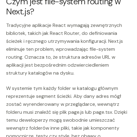
Czym jest file-system routing w
Next.js?
Tradycyjne aplikacje React wymagają zewnętrznych
bibliotek, takich jak React Router, do definiowania
ścieżek i ręcznego utrzymywania konfiguracji. Next.js
eliminuje ten problem, wprowadzając file-system
routing. Oznacza to, że struktura adresów URL w
aplikacji jest bezpośrednim odzwierciedleniem
struktury katalogów na dysku.
W systemie tym każdy folder w katalogu głównym
reprezentuje segment ścieżki. Aby dany adres mógł
zostać wyrenderowany w przeglądarce, wewnątrz
folderu musi znaleźć się plik page.js lub page.tsx. Dzięki
temu deweloperzy mogą swobodnie umieszczać
wewnątrz folderów inne pliki, takie jak komponenty
pomocnicze, testy czy style, bez obawy o