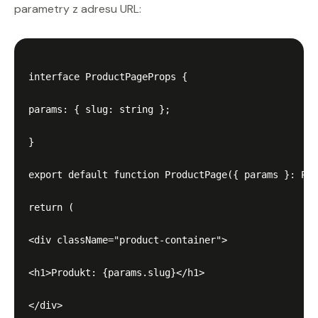
parametry z adresu URL:
interface ProductPageProps {

params: { slug: string };

}

export default function ProductPage({ params }: Pro
return (

<div className="product-container">

<h1>Produkt: {params.slug}</h1>

</div>
