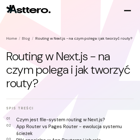
Home
Blog
Routing w Next.js - na czym polega i jak tworzyć routy?
Routing w Next.js - na
czym polega i jak tworzyć
Optymalizacja Shopify
routy?
O nas
Migracja do Shopify
SPIS TREŚCI
Czym jest file-system routing w Next.js?
App Router vs Pages Router - ewolucja systemu
ścieżek