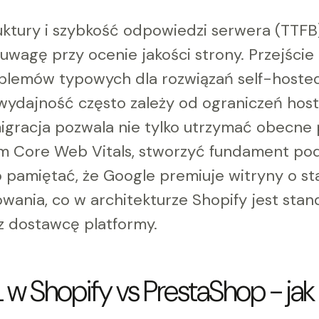
uktury i szybkość odpowiedzi serwera (TTFB)
uwagę przy ocenie jakości strony. Przejści
oblemów typowych dla rozwiązań self-hosted,
wydajność często zależy od ograniczeń hos
racja pozwala nie tylko utrzymać obecne po
m Core Web Vitals, stworzyć fundament pod
 pamiętać, że Google premiuje witryny o st
owania, co w architekturze Shopify jest st
 dostawcę platformy.
 w Shopify vs PrestaShop - ja