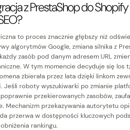
racja z PrestaShop do Shopify 
 SEO?
iczna to proces znacznie głębszy niż odświ
ywy algorytmów Google, zmiana silnika z Pr
l każdy zasób pod danym adresem URL zmieni
niczne. W tym momencie decyduje się los tzw
domena zbierała przez lata dzięki linkom zew
i. Jeśli roboty wyszukiwarki po zmianie platf
 poprawnie przekierowanych zasobów, zaufa
. Mechanizm przekazywania autorytetu opier
żda przerwa w dostępności kluczowych pods
obniżenia rankingu.