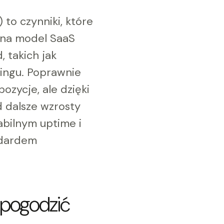
 to czynniki, które
e na model SaaS
 takich jak
tingu. Poprawnie
zycje, ale dzięki
 dalsze wzrosty
abilnym uptime i
andardem
k pogodzić