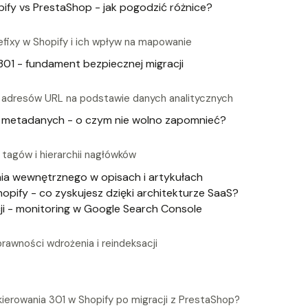
ify vs PrestaShop - jak pogodzić różnice?
ixy w Shopify i ich wpływ na mapowanie
01 - fundament bezpiecznej migracji
a adresów URL na podstawie danych analitycznych
 i metadanych - o czym nie wolno zapomnieć?
 tagów i hierarchii nagłówków
nia wewnętrznego w opisach i artykułach
pify - co zyskujesz dzięki architekturze SaaS?
ji - monitoring w Google Search Console
rawności wdrożenia i reindeksacji
kierowania 301 w Shopify po migracji z PrestaShop?