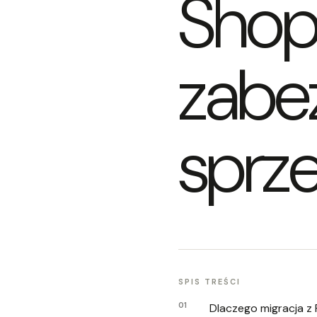
Shopi
zabez
sprz
SPIS TREŚCI
Dlaczego migracja z