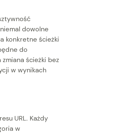
 sztywność
 niemal dowolne
ca konkretne ścieżki
zbędne do
zmiana ścieżki bez
ycji w wynikach
resu URL. Każdy
goria w