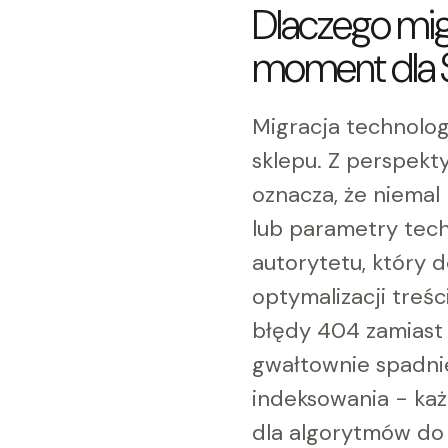
Dlaczego mig
moment dla
Migracja technolog
sklepu. Z perspekt
oznacza, że niema
lub parametry tech
autorytetu, który 
optymalizacji treśc
błędy 404 zamiast
gwałtownie spadnie
indeksowania - ka
dla algorytmów do 