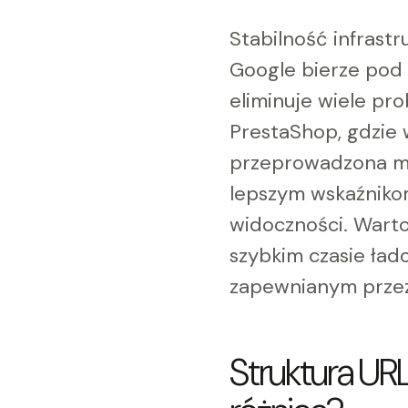
Stabilność infrastr
Google bierze pod 
eliminuje wiele pr
PrestaShop, gdzie 
przeprowadzona mig
lepszym wskaźniko
widoczności. Warto
szybkim czasie ład
zapewnianym przez
Struktura URL