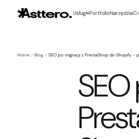
Usługi
Portfolio
Narzędzia
O 
Home
Blog
SEO po migracji z PrestaShop do Shopify - j
SEO p
Pres