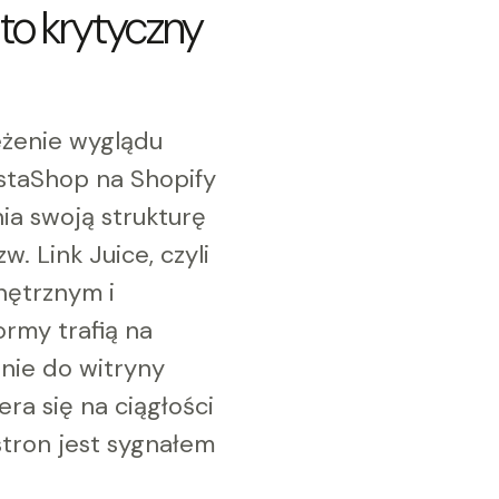
to krytyczny
eżenie wyglądu
estaShop na Shopify
a swoją strukturę
. Link Juice, czyli
nętrznym i
ormy trafią na
nie do witryny
a się na ciągłości
tron jest sygnałem