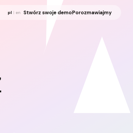
Stwórz swoje demo
Porozmawiajmy
pl
|
en
z