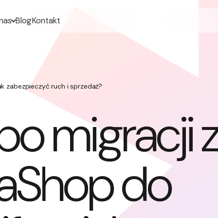
nas
Blog
Kontakt
ak zabezpieczyć ruch i sprzedaż?
o migracji 
taShop do