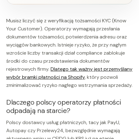
Musisz liczyć się z weryfikacją tożsamości KYC (Know
Your Customer). Operatorzy wymagają przesłania
dokumentów tożsamości, potwierdzenia adresu oraz
wyciągów bankowych. Istnieje ryzyko, że przy nagłym
wzroście liczby transakcji dział compliance zablokuje
środki do czasu przedstawienia dokumentów
rejestrowych firmy.
Dlatego tak ważny jest przemyślany
wybór bramki płatności na Shopify
, który pozwoli
zminimalizować ryzyko nagłego wstrzymania sprzedaży.
Dlaczego polscy operatorzy płatności
odpadają na starcie?
Polscy dostawcy usług płatniczych, tacy jak PayU,
Autopay czy Przelewy24, bezwzględnie wymagają
aktywnego wpisu w CEIDG lub KRS już na etapie