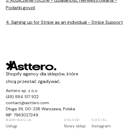
3. Rozliczenie roczne - działalność nierejestrowana -
Podatki.gov.pl
4. Signing up for Stripe as an individual - Stripe Support
Shopify agency dla sklepów, które
chcą przestać zgadywać.
Asttero sp. z o.o.
(48) 884 517 922
contact@asttero.com
Długa 39, 00-238 Warszawa, Polska
NIP: 7963027249
NAWIGACJA
USŁUGI
SOCIAL
Usługi
Nowy sklep
Instagram