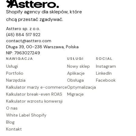
Shopify agency dla sklepów, które
chcą przestać zgadywać.
Asttero sp. z o.o.
(48) 884 517 922
contact@asttero.com
Długa 39, 00-238 Warszawa, Polska
NIP: 7963027249
NAWIGACJA
USŁUGI
SOCIAL
Usługi
Nowy sklep
Instagram
Portfolio
Aplikacje
LinkedIn
Narzędzia
Obsługa
Facebook
Kalkulator marży e-commerce
Optymalizacja
Kalkulator break-even ROAS
Migracje
Kalkulator wzrostu konwersji
O nas
White Label Shopify
Blog
Kontakt